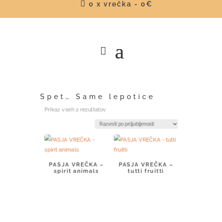

0 x vrečka
-
0
€
Spet… Same lepotice
Razvrščeno
Prikaz vseh 2 rezultatov
po
priljubljenosti
PASJA VREČKA –
PASJA VREČKA –
spirit animals
tutti fruitti