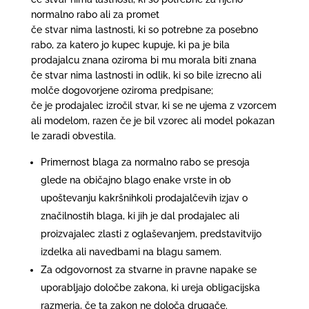
normalno rabo ali za promet
če stvar nima lastnosti, ki so potrebne za posebno
rabo, za katero jo kupec kupuje, ki pa je bila
prodajalcu znana oziroma bi mu morala biti znana
če stvar nima lastnosti in odlik, ki so bile izrecno ali
molče dogovorjene oziroma predpisane;
če je prodajalec izročil stvar, ki se ne ujema z vzorcem
ali modelom, razen če je bil vzorec ali model pokazan
le zaradi obvestila.
Primernost blaga za normalno rabo se presoja
glede na običajno blago enake vrste in ob
upoštevanju kakršnihkoli prodajalčevih izjav o
značilnostih blaga, ki jih je dal prodajalec ali
proizvajalec zlasti z oglaševanjem, predstavitvijo
izdelka ali navedbami na blagu samem.
Za odgovornost za stvarne in pravne napake se
uporabljajo določbe zakona, ki ureja obligacijska
razmerja, če ta zakon ne določa drugače.