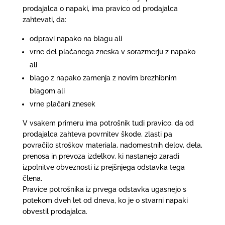
prodajalca o napaki, ima pravico od prodajalca
zahtevati, da:
odpravi napako na blagu ali
vrne del plačanega zneska v sorazmerju z napako
ali
blago z napako zamenja z novim brezhibnim
blagom ali
vrne plačani znesek
V vsakem primeru ima potrošnik tudi pravico, da od
prodajalca zahteva povrnitev škode, zlasti pa
povračilo stroškov materiala, nadomestnih delov, dela,
prenosa in prevoza izdelkov, ki nastanejo zaradi
izpolnitve obveznosti iz prejšnjega odstavka tega
člena.
Pravice potrošnika iz prvega odstavka ugasnejo s
potekom dveh let od dneva, ko je o stvarni napaki
obvestil prodajalca.