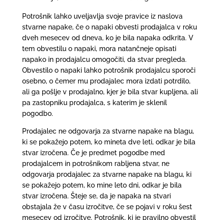
Potrošnik lahko uveljavlja svoje pravice iz naslova
stvarne napake, če o napaki obvesti prodajalca v roku
dveh mesecev od dneva, ko je bila napaka odkrita. V
tem obvestilu o napaki, mora natančneje opisati
napako in prodajalcu omogočiti, da stvar pregleda.
Obvestilo o napaki lahko potrošnik prodajalcu sporoči
osebno, o čemer mu prodajalec mora izdati potrdilo,
ali ga pošlje v prodajalno, kjer je bila stvar kupljena, ali
pa zastopniku prodajalca, s katerim je sklenil
pogodbo.
Prodajalec ne odgovarja za stvarne napake na blagu,
ki se pokažejo potem, ko mineta dve leti, odkar je bila
stvar izročena. Če je predmet pogodbe med
prodajalcem in potrošnikom rabljena stvar, ne
odgovarja prodajalec za stvarne napake na blagu, ki
se pokažejo potem, ko mine leto dni, odkar je bila
stvar izročena. Šteje se, da je napaka na stvari
obstajala že v času izročitve, če se pojavi v roku šest
mesecev od izročitve. Potrošnik, ki je pravilno obvestil