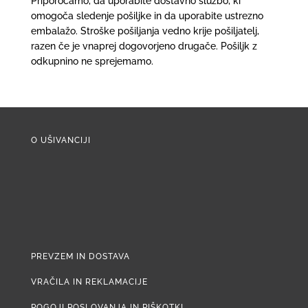
Priporočamo, da uporabite dostavno službo, ki
omogoča sledenje pošiljke in da uporabite ustrezno
embalažo. Stroške pošiljanja vedno krije pošiljatelj,
razen če je vnaprej dogovorjeno drugače. Pošiljk z
odkupnino ne sprejemamo.
O UŠIVANCIJI
PREVZEM IN DOSTAVA
VRAČILA IN REKLAMACIJE
POGOJI POSLOVANJA IN PIŠKOTKI