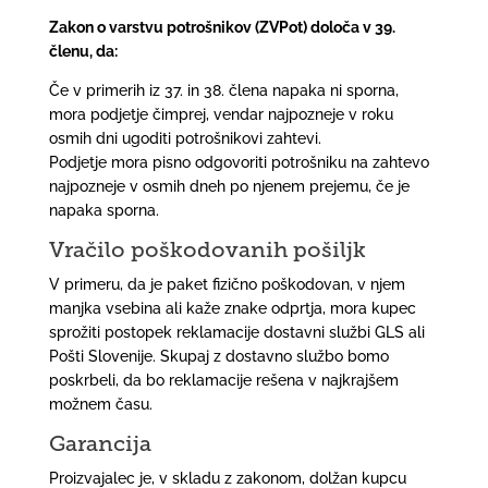
Zakon o varstvu potrošnikov (ZVPot) določa v 39.
členu, da:
Če v primerih iz 37. in 38. člena napaka ni sporna,
mora podjetje čimprej, vendar najpozneje v roku
osmih dni ugoditi potrošnikovi zahtevi.
Podjetje mora pisno odgovoriti potrošniku na zahtevo
najpozneje v osmih dneh po njenem prejemu, če je
napaka sporna.
Vračilo poškodovanih pošiljk
V primeru, da je paket fizično poškodovan, v njem
manjka vsebina ali kaže znake odprtja, mora kupec
sprožiti postopek reklamacije dostavni službi GLS ali
Pošti Slovenije. Skupaj z dostavno službo bomo
poskrbeli, da bo reklamacije rešena v najkrajšem
možnem času.
Garancija
Proizvajalec je, v skladu z zakonom, dolžan kupcu